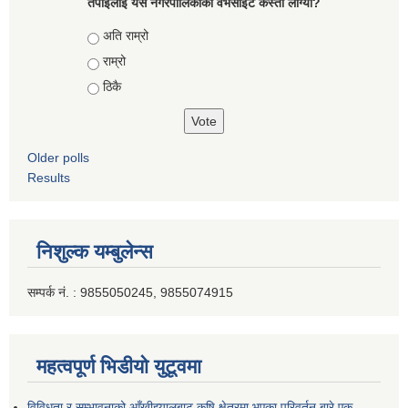
तपाईलाई यस नगरपालिकाको वेभसाईट कस्तो लाग्यो?
Choices
अति राम्रो
राम्रो
ठिकै
Older polls
Results
निशुल्क यम्बुलेन्स
सम्पर्क नं. : 9855050245, 9855074915
महत्वपूर्ण भिडीयो युटूवमा
विविधता र सम्भावनाको आँखीझ्यालबाट कृषि क्षेत्रमा भएका परिवर्तन बारे एक