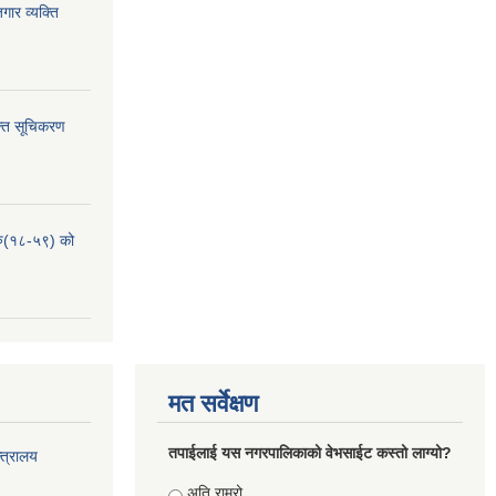
ार व्यक्ति
्ति सूचिकरण
हरु(१८-५९) को
मत सर्वेक्षण
तपाईलाई यस नगरपालिकाको वेभसाईट कस्तो लाग्यो?
्त्रालय
Choices
अति राम्रो