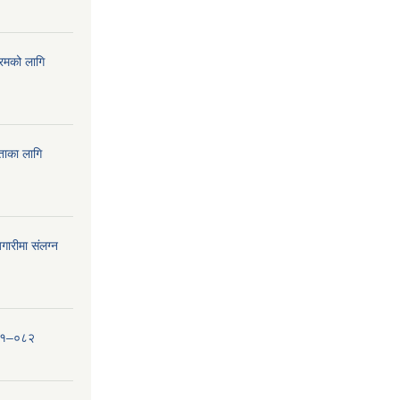
्रमको लागि
यताका लागि
ारीमा संलग्न
०८१–०८२