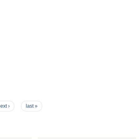
ext ›
last »