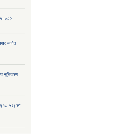
०८१–०८२
ार व्यक्ति
्ति सूचिकरण
हरु(१८-५९) को