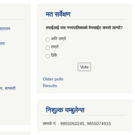
मत सर्वेक्षण
तपाईलाई यस नगरपालिकाको वेभसाईट कस्तो लाग्यो?
्त्रालय
Choices
अति राम्रो
रालय
राम्रो
ठिकै
Older polls
Results
ालय, बागमती
निशुल्क यम्बुलेन्स
सम्पर्क नं. : 9855050245, 9855074915