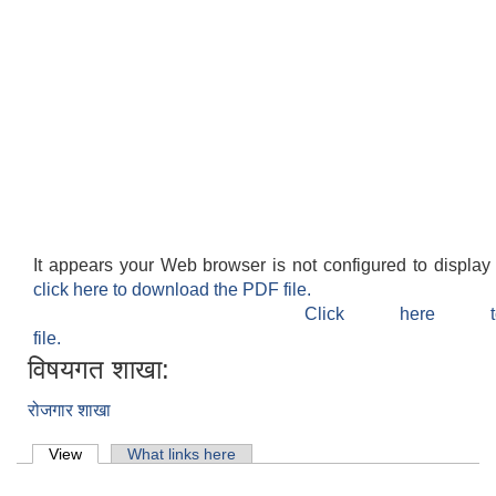
It appears your Web browser is not configured to display
click here to download the PDF file.
Click here 
file.
विषयगत शाखा:
रोजगार शाखा
Primary tabs
View
(active tab)
What links here