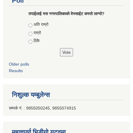
Poll
तपाईलाई यस नगरपालिकाको वेभसाईट कस्तो लाग्यो?
Choices
अति राम्रो
राम्रो
ठिकै
Older polls
Results
निशुल्क यम्बुलेन्स
सम्पर्क नं. : 9855050245, 9855074915
महत्वपूर्ण भिडीयो युटूवमा