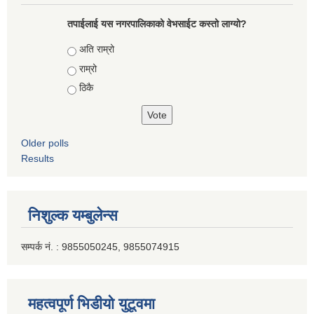
तपाईलाई यस नगरपालिकाको वेभसाईट कस्तो लाग्यो?
Choices
अति राम्रो
राम्रो
ठिकै
Older polls
Results
निशुल्क यम्बुलेन्स
सम्पर्क नं. : 9855050245, 9855074915
महत्वपूर्ण भिडीयो युटूवमा