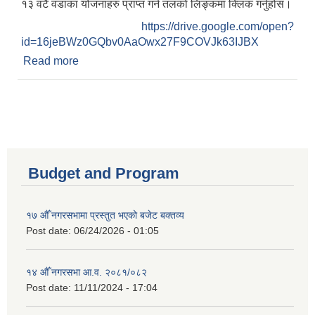
१३ वटै वडाका योजनाहरु प्राप्त गर्न तलको लिङ्कमा क्लिक गर्नुहोस।
https://drive.google.com/open?
id=16jeBWz0GQbv0AaOwx27F9COVJk63IJBX
Read more
about आर्थिक वर्ष २०७६/७७ को वडागत योजनाहरु
Budget and Program
१७ औँ नगरसभामा प्रस्तुत भएको बजेट बक्तव्य
Post date:
06/24/2026 - 01:05
१४ औँ नगरसभा आ.व. २०८१/०८२
Post date:
11/11/2024 - 17:04