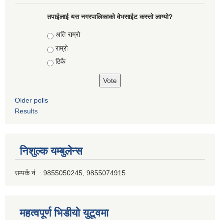
तपाईलाई यस नगरपालिकाको वेभसाईट कस्तो लाग्यो?
Choices
अति राम्रो
राम्रो
ठिकै
Older polls
Results
निशुल्क यम्बुलेन्स
सम्पर्क नं. : 9855050245, 9855074915
महत्वपूर्ण भिडीयो युटूवमा