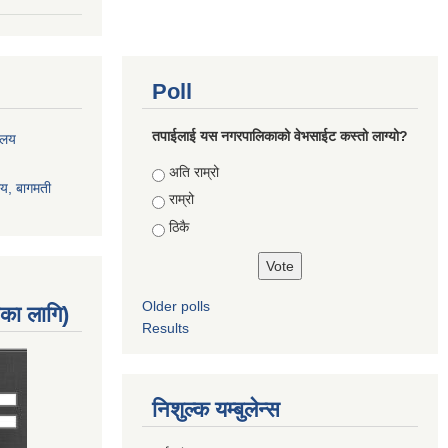
Poll
तपाईलाई यस नगरपालिकाको वेभसाईट कस्तो लाग्यो?
रालय
Choices
अति राम्रो
ालय, बागमती
राम्रो
ठिकै
Older polls
नका लागि)
Results
निशुल्क यम्बुलेन्स