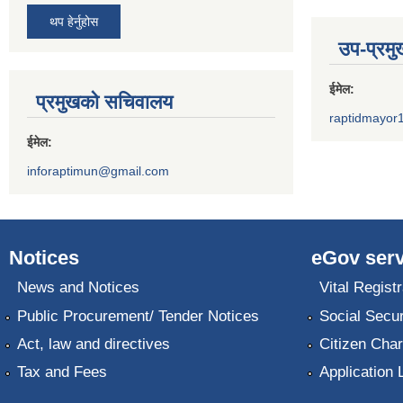
थप हेर्नुहोस
उप-प्रम
ईमेल:
प्रमुखको सचिवालय
raptidmayor
ईमेल:
inforaptimun@gmail.com
Notices
eGov serv
News and Notices
Vital Registr
Public Procurement/ Tender Notices
Social Secur
Act, law and directives
Citizen Char
Tax and Fees
Application 