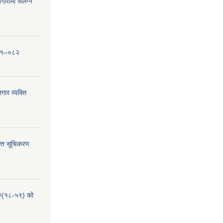
ारीमा संलग्न
०८१–०८२
ार व्यक्ति
्ति सूचिकरण
हरु(१८-५९) को