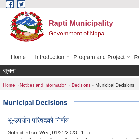
Skip to main content
Rapti Municipality
Government of Nepal
Home
Introduction
Program and Project
R
सूचना
You are here
Home
»
Notices and Information
»
Decisions
» Municipal Decisions
Municipal Decisions
भू-उपयोग परिषदको निर्णय
Submitted on:
Wed, 01/25/2023 - 11:51