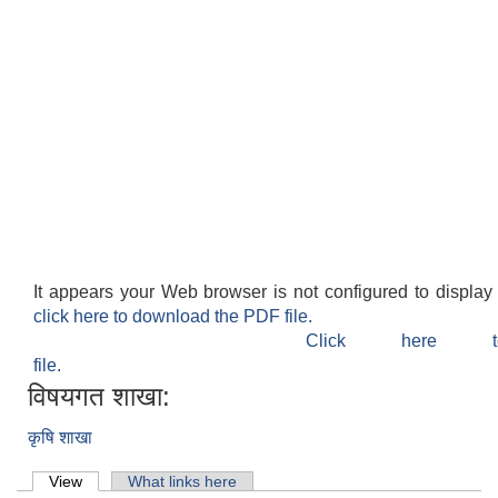
It appears your Web browser is not configured to display
click here to download the PDF file.
Click here 
file.
विषयगत शाखा:
कृषि शाखा
Primary tabs
View
(active tab)
What links here