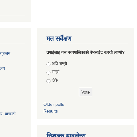
मत सर्वेक्षण
तपाईलाई यस नगरपालिकाको वेभसाईट कस्तो लाग्यो?
्त्रालय
Choices
अति राम्रो
रालय
राम्रो
ठिकै
Older polls
Results
ालय, बागमती
निशुल्क यम्बुलेन्स