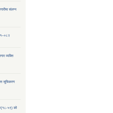
ारीमा संलग्न
०८१–०८२
ार व्यक्ति
्ति सूचिकरण
हरु(१८-५९) को