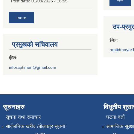
अन्य
Post date:
01/09/2026 - 16:55
more
उप-प्रम
ईमेल:
प्रमुखको सचिवालय
raptidmayor
ईमेल:
inforaptimun@gmail.com
सूचनाहरु
विधुतीय शुस
सूचना तथा समाचार
घटना दर्ता
सार्वजनिक खरीद /बोलपत्र सूचना
सामाजिक सुरक्ष