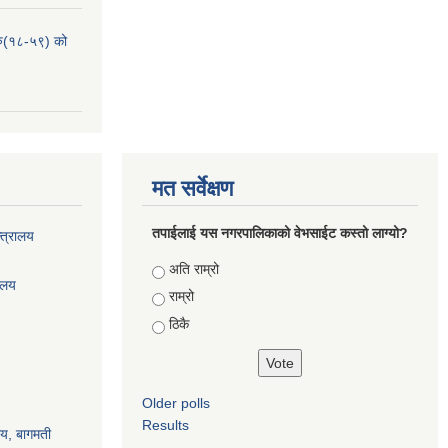
हरु(१८-५९) को
मत सर्वेक्षण
तपाईलाई यस नगरपालिकाको वेभसाईट कस्तो लाग्यो?
्त्रालय
Choices
अति राम्रो
रालय
राम्रो
ठिकै
Older polls
Results
ालय, बागमती