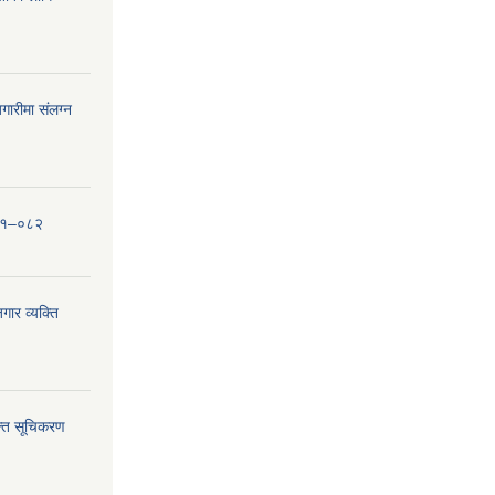
ारीमा संलग्न
०८१–०८२
ार व्यक्ति
्ति सूचिकरण