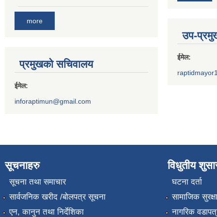
more
उप-प्रम
ईमेल:
प्रमुखको सचिवालय
raptidmayor
ईमेल:
inforaptimun@gmail.com
सूचनाहरु
विधुतीय शुस
सूचना तथा समाचार
घटना दर्ता
सार्वजनिक खरीद /बोलपत्र सूचना
सामाजिक सुरक्ष
एन, कानुन तथा निर्देशिका
नागरिक वडापत्