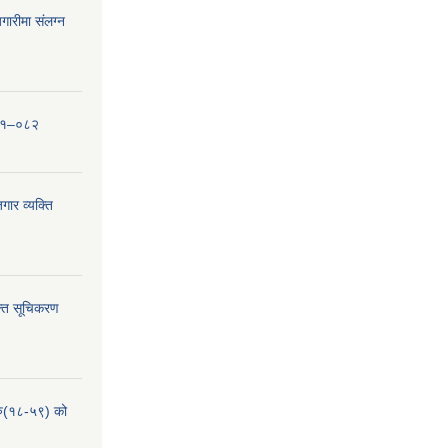
ारीमा संलग्न
०८१–०८२
ार व्यक्ति
्ति सूचिकरण
हरु(१८-५९) को