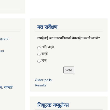
मत सर्वेक्षण
तपाईलाई यस नगरपालिकाको वेभसाईट कस्तो लाग्यो?
्त्रालय
Choices
अति राम्रो
रालय
राम्रो
ठिकै
Older polls
Results
ालय, बागमती
निशुल्क यम्बुलेन्स