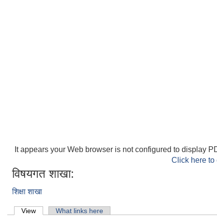
It appears your Web browser is not configured to display PD
Click here to
विषयगत शाखा:
शिक्षा शाखा
Primary tabs
View
(active tab)
What links here