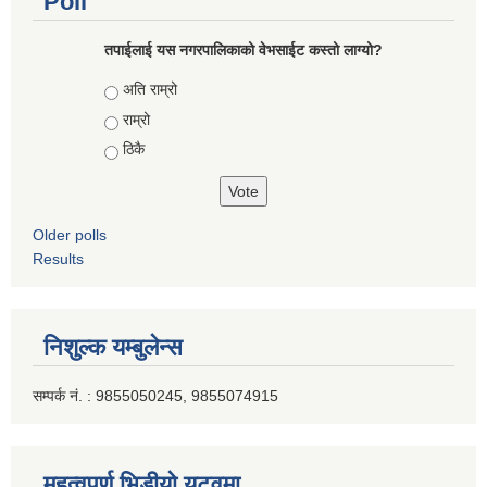
Poll
तपाईलाई यस नगरपालिकाको वेभसाईट कस्तो लाग्यो?
Choices
अति राम्रो
राम्रो
ठिकै
Older polls
Results
निशुल्क यम्बुलेन्स
सम्पर्क नं. : 9855050245, 9855074915
महत्वपूर्ण भिडीयो युटूवमा