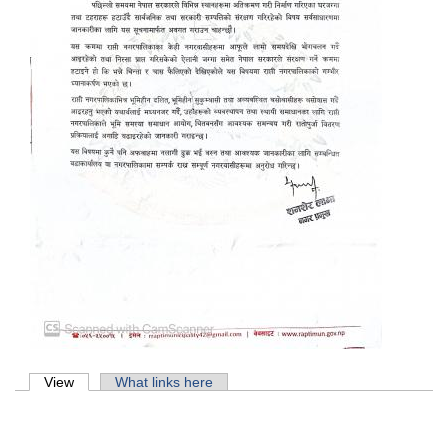
Primary tabs
View
(active tab)
What links here